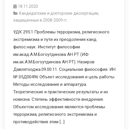
18.11.2020
Кандидатские и докторские диссертации,
защищенные в 2008-2009 гг.
УДК 295:1 Проблемы терроризма, религиозного
экстремизма и пути их преодоления канд.
филос.наук. Институт философии
им.акад.А.М.Богоутдинова АН РТ (ИФ
им.ак.А.М.Богоутдинова АН РТ). Назиров
Давлятходжа.09.00.11. Социальная философия. ИН
№ 05Д00496 Объект исследования и цель работы.
Методы исследования и аппаратура.
Теоретические и практические результаты и их
новизна. Степень эффективности внедрения.
Объектом исследования являются проблемы
терроризма, религиозного экстремизма и
противодействия этим […]